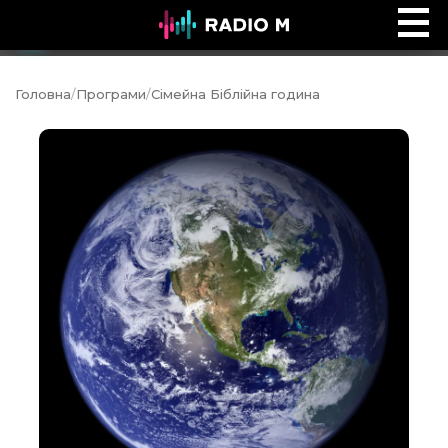
Ефір Radio M
Ефір
Головна
/
Програми
/
Сімейна Біблійна година