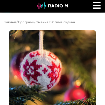
Ефір Radio M
Ефір
Головна
/
Програми
/
Сімейна Біблійна година