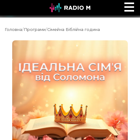
Ефір Radio M
Ефір
Головна
/
Програми
/
Сімейна Біблійна година