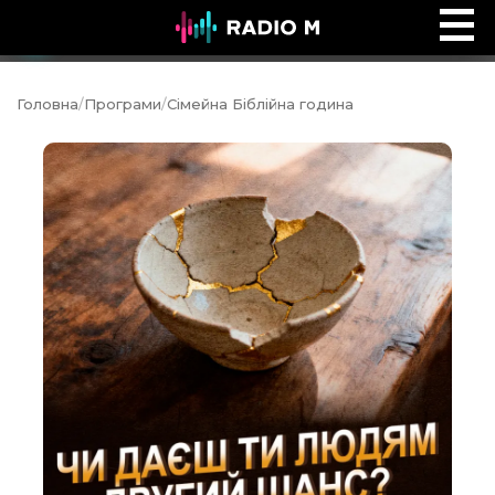
Формула Сім'ї
Ефір
Головна
/
Програми
/
Сімейна Біблійна година