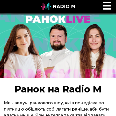
Реальне життя з Джеком Гіббсом
Ефір
Ранок на Radio M
Ми - ведучі ранкового шоу, які з понеділка по
п‘ятницю обіцяють собі лягати раніше, аби бути
здатними ще більше тепла та світла віддавати