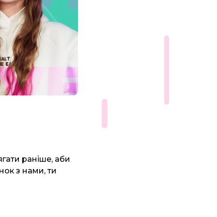
ягати раніше, аби
нок з нами, ти