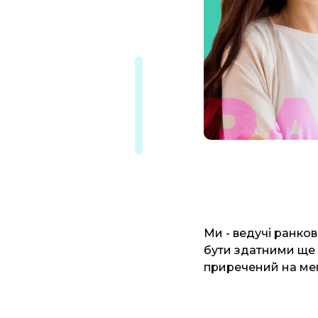
Ми - ведучі ранков
бути здатними ще б
приречений на мег