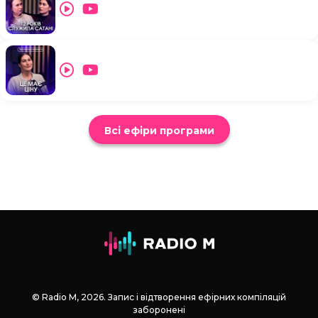
Всі ефіри програми
© Radio М, 2026. Запис і відтворення ефірних компіляцій
заборонені