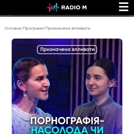
Ефір Radio M
Ефір
Головна
/
Програми
/
Призначена впливати