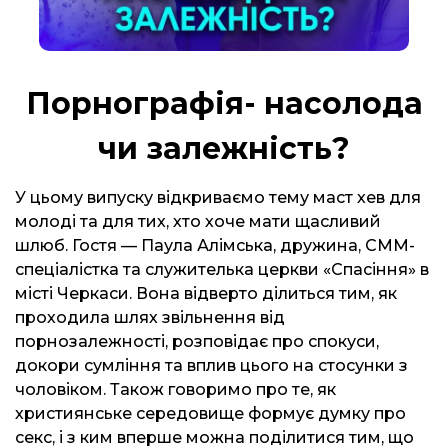
Порнографія- насолода
чи залежність?
У цьому випуску відкриваємо тему маст хев для
молоді та для тих, хто хоче мати щасливий
шлюб. Гостя — Паула Алімська, дружина, СММ-
спеціалістка та служителька церкви «Спасіння» в
місті Черкаси. Вона відверто ділиться тим, як
проходила шлях звільнення від
порнозалежності, розповідає про спокуси,
докори сумління та вплив цього на стосунки з
чоловіком. Також говоримо про те, як
християнське середовище формує думку про
секс, і з ким вперше можна поділитися тим, що