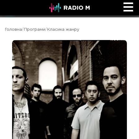
Дитячий майданчик
Ефір
Головна
/
Програми
/
Класика жанру