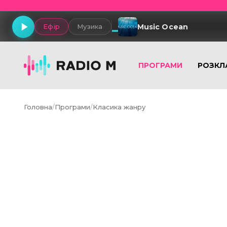
Music Ocean
Ефір
Музика
ПРОГРАМИ
РОЗКЛ
Головна
/
Програми
/
Класика жанру