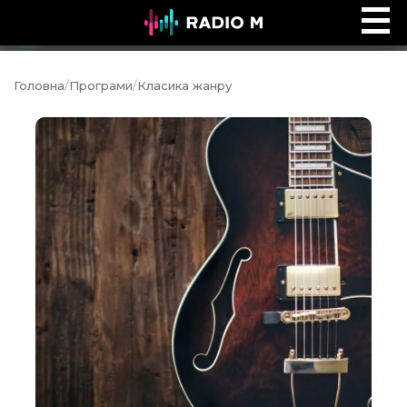
Ефір Radio M
Ефір
Головна
/
Програми
/
Класика жанру