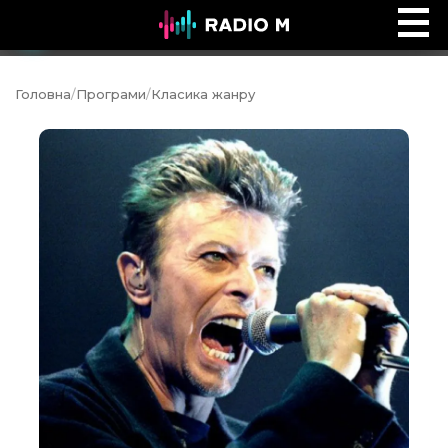
Ефір Radio M
Ефір
Головна
/
Програми
/
Класика жанру