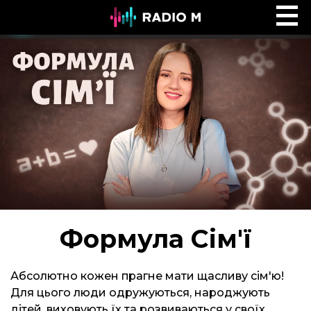
Сторінками Біблії
Ефір
Формула Сім'ї
Абсолютно кожен прагне мати щасливу сім'ю!
Для цього люди одружуються, народжують
дітей, виховують їх та розвиваються у своїх