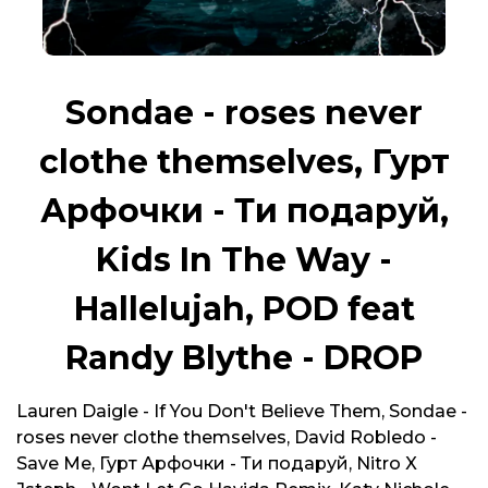
Sondae - roses never
clothe themselves, Гурт
Арфочки - Ти подаруй,
Kids In The Way -
Hallelujah, POD feat
Randy Blythe - DROP
Lauren Daigle - If You Don't Believe Them, Sondae -
roses never clothe themselves, David Robledo -
Save Me, Гурт Арфочки - Ти подаруй, Nitro X