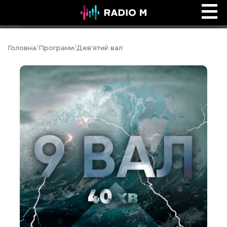
Ефір Radio M
Ефір
Головна
/
Програми
/
Дев'ятий вал