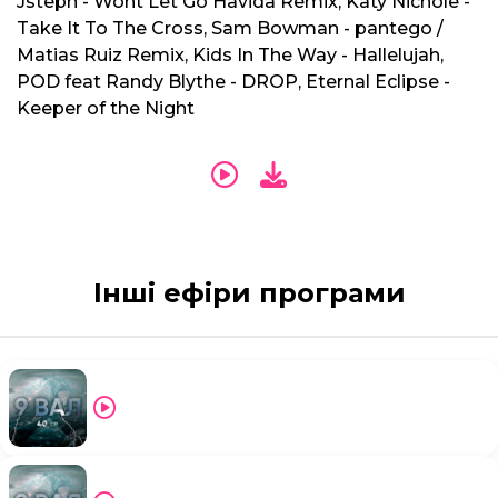
Jsteph - Wont Let Go Havida Remix, Katy Nichole -
Take It To The Cross, Sam Bowman - pantego /
Matias Ruiz Remix, Kids In The Way - Hallelujah,
POD feat Randy Blythe - DROP, Eternal Eclipse -
Keeper of the Night
Інші ефіри програми