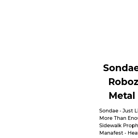
Sondae 
Roboz
Metal 
Sondae - Just L
More Than Enou
Sidewalk Proph
Manafest - Heav