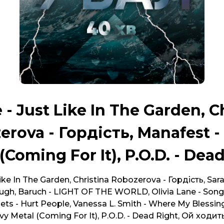
- Just Like In The Garden, C
erova - Гордість, Manafest -
(Coming For It), P.O.D. - Dea
ike In The Garden, Christina Robozerova - Гордість, Sar
gh, Baruch - LIGHT OF THE WORLD, Olivia Lane - Song
ets - Hurt People, Vanessa L. Smith - Where My Blessi
y Metal (Coming For It), P.O.D. - Dead Right, Ой ходи