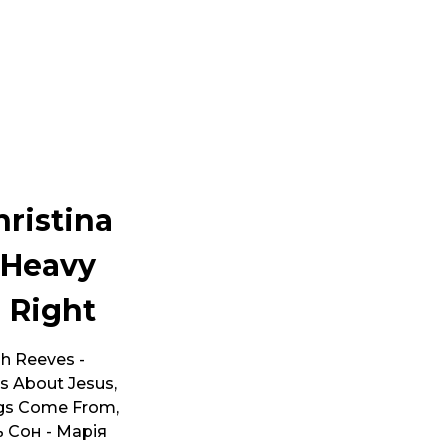
hristina
 Heavy
d Right
ah Reeves -
s About Jesus,
ngs Come From,
ть Сон - Марія