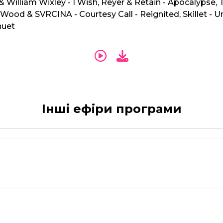
 William Wixley - I Wish, Reyer & Retain - Apocalypse,
 Wood & SVRCINA - Courtesy Call - Reignited, Skillet - U
nuet
Інші ефіри програми