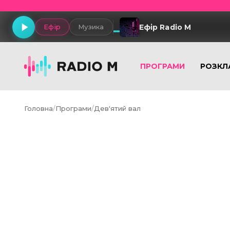
Ефір Radio M
Ефір
Музика
ПРОГРАМИ
РОЗКЛ
Головна
/
Програми
/
Дев'ятий вал