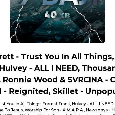
rett - Trust You In All Things,
 Hulvey - ALL I NEED, Thousa
, Ronnie Wood & SVRCINA - 
l - Reignited, Skillet - Unpop
ust You In All Things, Forrest Frank, Hulvey - ALL I NEED
e To Jesus, Worship For Son - Х М А Р А , Newsboys -