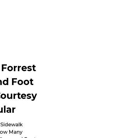
 Forrest
nd Foot
Courtesy
ular
, Sidewalk
 How Many