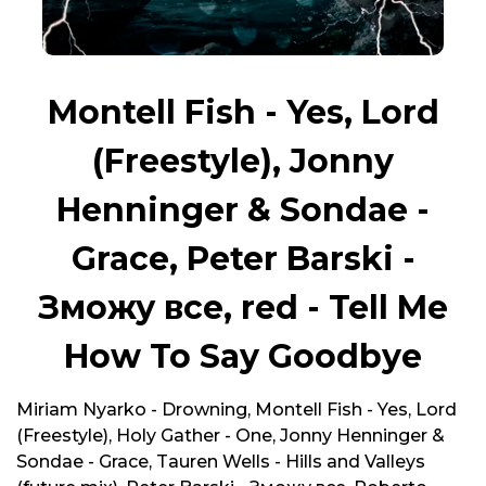
Montell Fish - Yes, Lord
(Freestyle), Jonny
Henninger & Sondae -
Grace, Peter Barski -
Зможу все, red - Tell Me
How To Say Goodbye
Miriam Nyarko - Drowning, Montell Fish - Yes, Lord
(Freestyle), Holy Gather - One, Jonny Henninger &
Sondae - Grace, Tauren Wells - Hills and Valleys