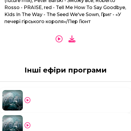
(future mix), Peter Barski - Зможу все, Roberto
Rosso - PRAISE, red - Tell Me How To Say Goodbye,
Kids In The Way - The Seed We've Sown, Григ - «У
печері гірського короля»/Пер Гюнт
Інші ефіри програми