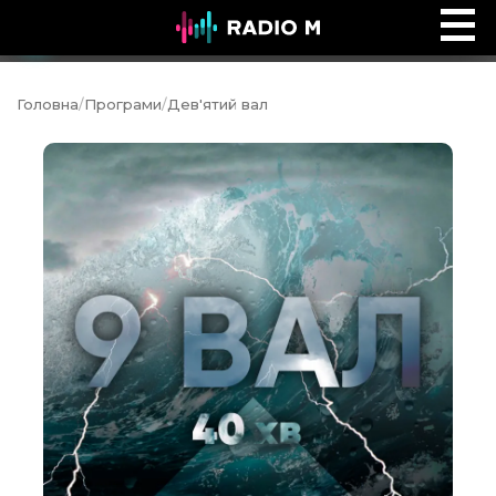
Боні Сала: Перезавантаження
Ефір
Головна
/
Програми
/
Дев'ятий вал