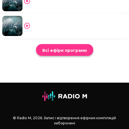
Всі ефіри програми
© Radio М, 2026. Запис і відтворення ефірних компіляцій
заборонені