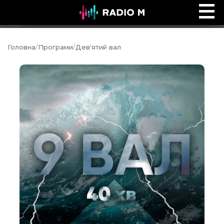
Ефір Radio M
Ефір
Головна
/
Програми
/
Дев'ятий вал