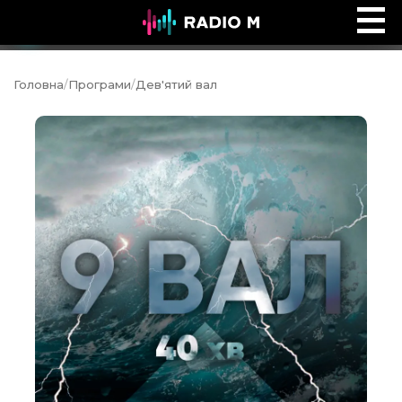
ПОЧУЙ
Ефір
Головна
/
Програми
/
Дев'ятий вал