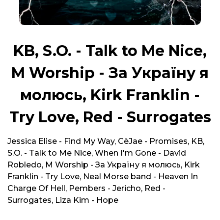
KB, S.O. - Talk to Me Nice,
M Worship - За Україну я
молюсь, Kirk Franklin -
Try Love, Red - Surrogates
Jessica Elise - Find My Way, CèJae - Promises, KB,
S.O. - Talk to Me Nice, When I'm Gone - David
Robledo, M Worship - За Україну я молюсь, Kirk
Franklin - Try Love, Neal Morse band - Heaven In
Charge Of Hell, Pembers - Jericho, Red -
Surrogates, Liza Kim - Hope