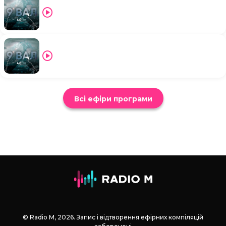
Всі ефіри програми
© Radio М, 2026. Запис і відтворення ефірних компіляцій