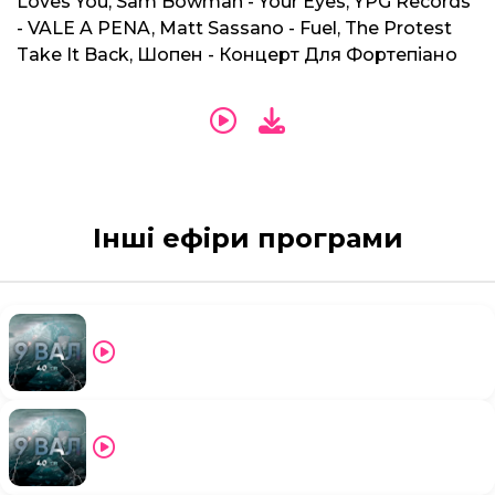
Loves You, Sam Bowman - Your Eyes, YPG Records
- VALE A PENA, Matt Sassano - Fuel, The Protest
Take It Back, Шопен - Концерт Для Фортепіано
Інші ефіри програми