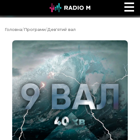
Ефір Radio M
Ефір
Головна
/
Програми
/
Дев'ятий вал