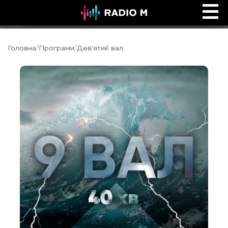
Добре, що ти тут
Ефір
Головна
/
Програми
/
Дев'ятий вал