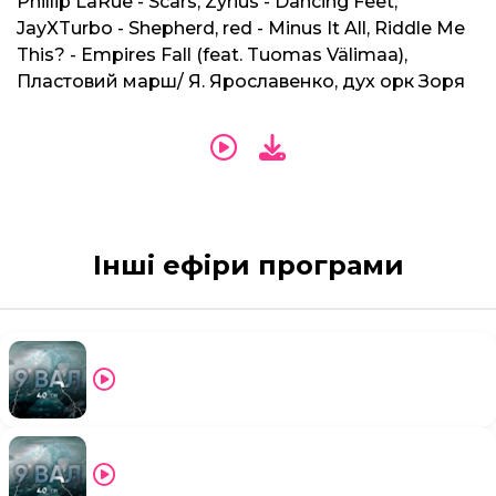
Phillip LaRue - Scars, Zyrius - Dancing Feet,
JayXTurbo - Shepherd, red - Minus It All, Riddle Me
This? - Empires Fall (feat. Tuomas Välimaa),
Пластовий марш/ Я. Ярославенко, дух орк Зоря
Інші ефіри програми