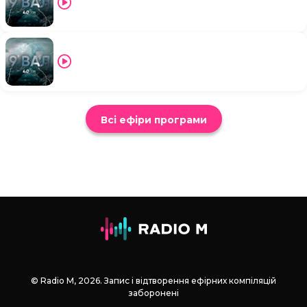
Всі ефіри програми
© Radio М, 2026. Запис і відтворення ефірних компіляцій
заборонені