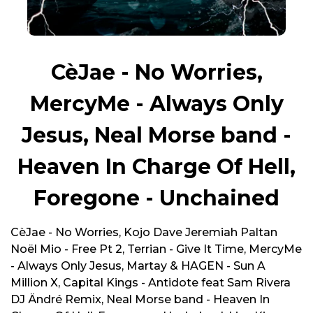
CèJae - No Worries,
MercyMe - Always Only
Jesus, Neal Morse band -
Heaven In Charge Of Hell,
Foregone - Unchained
CèJae - No Worries, Kojo Dave Jeremiah Paltan
Noël Mio - Free Pt 2, Terrian - Give It Time, MercyMe
- Always Only Jesus, Martay & HAGEN - Sun A
Million X, Capital Kings - Antidote feat Sam Rivera
DJ Ändré Remix, Neal Morse band - Heaven In