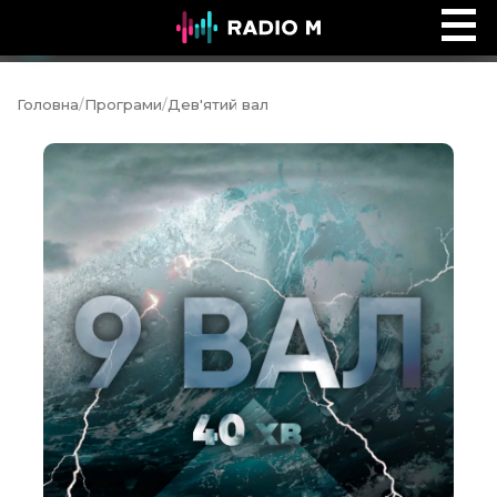
Music Ocean
Ефір
Головна
/
Програми
/
Дев'ятий вал