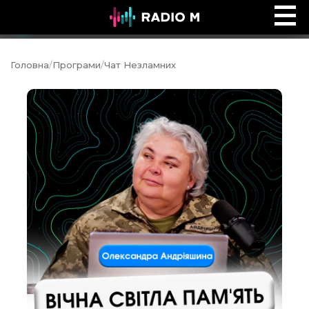
Дитячий майданчик
Ефір
Головна
/
Програми
/
Чат Незламних