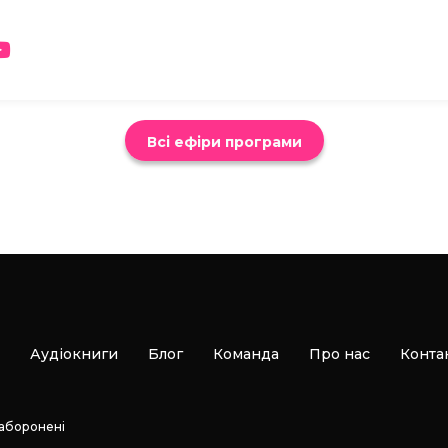
Всі ефіри програми
Аудіокниги
Блог
Команда
Про нас
Конта
заборонені