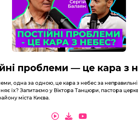
йні проблеми — це кара з 
еми, одна за одною, це кара з небес за неправильні
няє їх? Запитаємо у Віктора Танцюри, пастора церк
айону міста Києва.