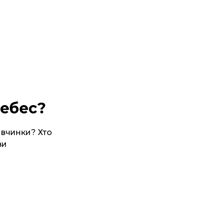
небес?
 вчинки? Хто
ви