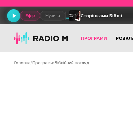
Сторінками Біблії
Ефір
Музика
ПРОГРАМИ
РОЗКЛ
Головна
/
Програми
/
Біблійний погляд