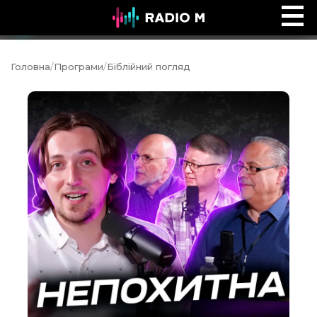
Ефір Radio M
Ефір
Головна
/
Програми
/
Біблійний погляд