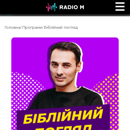
Ефір Radio M
Ефір
Головна
/
Програми
/
Біблійний погляд