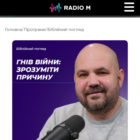
Сторінками Біблії
Ефір
Головна
/
Програми
/
Біблійний погляд