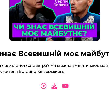
знає Всевишній моє майбу
ць що станеться завтра? Чи можна змінити своє ма
лужителя Богдана Кінзерського.