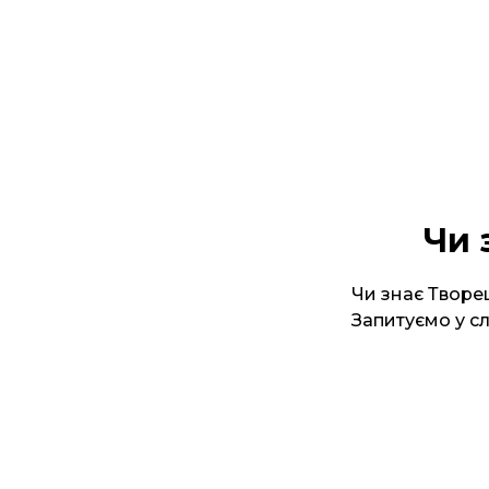
Чи 
Чи знає Творе
Запитуємо у с