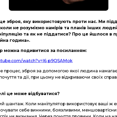
 це зброя, яку використовують проти нас. Ми під
 коли не розуміємо намірів та планів інших люде
ніпуляцію та як не піддатися? Про це йшлося в п
ійна година».
р можна подивитися за посиланням:
outube.com/watch?v=I6-p9QSAMok
це процес, зброя за допомогою якої людина намага
почуття та дії, при цьому не відкриваючи своїх справ
елі це може відбуватися?
й шантаж. Коли маніпулятор використовує ваші ж е
почувати себе винними, боязливими, меншовартісним
спіх чи визнання. Через почуття провини. Коли на на