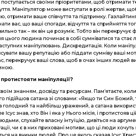
поступається своїми пріоритетами, щоб отримати те
чуття. Маніпулятор може виступати в ролі жертви, 
лю, отримати ваше співчуття та підтримку. Газлайтин
ти вас, що ваші спогади, відчуття та сприйняття тог
вильно так – як він це розуміє. Тобто він перекручує 
сля цього людина починає в собі сумніватися та стає 
аступних маніпулювань. Дискредитація. Коли маніп
псувати вашу репутацію або піддати сумніву ваші мот
с, перекручує ваші слова, щоб в очах інших людей в
иною.
протистояти маніпуляції?
своїм знанням, досвіду та ресурсам. Пам’ятаєте, коли
ого підійшов сатана зі словами: «Якщо ти Син Божий, 
ув голодний та найбільш уражений, а сатана викорис
 Ісус знав, хто Він і яка у Нього місія, і протистояв ці
людьми, слухайте власну інтуїцію, дивіться на аргуме
ації, чи є в них приховані мотиви, що ці люди хочуть
ься на вчинки людей. Про це якось сказав Ісус Христ