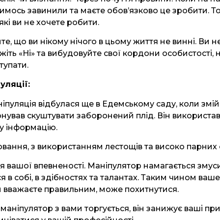
чимось завинили та маєте обов’язково це зробити. То
які ви не хочете робити.
те, що ви нікому нічого в цьому життя не винні. Ви н
іть «Ні» та вибудовуйте свої кордони особистості,
ступати.
уляції:
пуляція відбулася ще в Едемському саду, коли змій
онував скуштувати заборонений плід. Він використа
у інформацію.
ання, з використанням лестощів та високо парних с
 вашої впевненості. Маніпулятор намагається змус
я в собі, в здібностях та талантах. Таким чином ваш
и вважаєте правильним, може похитнутися.
 маніпулятор з вами торгується, він занижує ваші пр