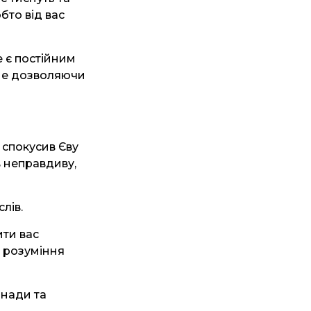
бто від вас
е є постійним
 не дозволяючи
 спокусив Єву
в неправдиву,
лів.
ити вас
е розуміння
инади та