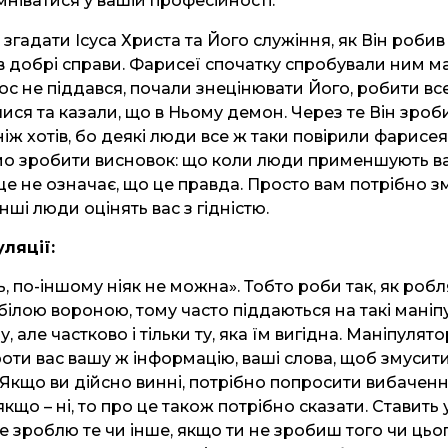
ніватися у вашій професійності.
згадати Ісуса Христа та Його служіння, як Він робив
 добрі справи. Фарисеї спочатку спробували ним м
ос не піддався, почали знецінювати Його, робити вс
ися та казали, що в Ньому демон. Через те Він зро
ніж хотів, бо деякі люди все ж таки повірили фарисе
мо зробити висновок: що коли люди применшують в
 це не означає, що це правда. Просто вам потрібно з
інші люди оцінять вас з гідністю.
ляції:
ь, по-іншому ніяк не можна». Тобто роби так, як робл
 білою вороною, тому часто піддаються на такі маніп
, але частково і тільки ту, яка їм вигідна. Маніпуля
оти вас вашу ж інформацію, ваші слова, щоб змусит
. Якщо ви дійсно винні, потрібно попросити вибаченн
кщо – ні, то про це також потрібно сказати. Ставить 
не зроблю те чи інше, якщо ти не зробиш того чи цьог