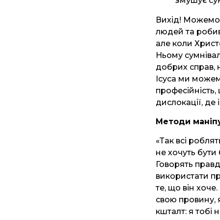
змушує сум
Вихід! Можемо 
людей та робив
але коли Христ
Ньому сумнівал
добрих справ, 
Ісуса ми може
професійність,
дислокації, де 
Методи маніпу
«Так всі роблят
не хочуть бути
Говорять правду
використати пр
те, що він хоче
свою провину, я
кшталт: я тобі 