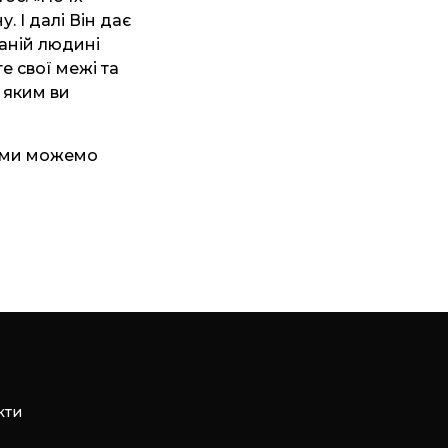
. І далі Він дає
ганій людині
е свої межі та
 яким ви
м, ми можемо
кти