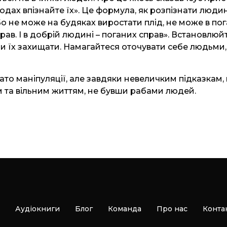
одах впізнайте їх». Це формула, як розпізнати людину
Бо не може на будяках виростати плід, не може в по
ав. І в добрій людині – поганих справ». Встановлюйт
и їх захищати. Намагайтеся оточувати себе людьми,
агато маніпуляції, але завдяки невеличким підказка
 та вільним життям, не бувши рабами людей.
Аудіокниги
Блог
Команда
Про нас
Конта