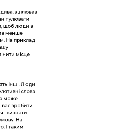
 дива, зцілював
аніпулювати,
е, щоб люди в
бив менше
ям. На прикладі
ашу
мінити місце
ять інші. Люди
улятивні слова.
тор може
и вас зробити
я і визнати
умову. На
о. І таким