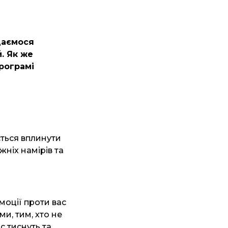
даємося
й.
Як же
рограмі
ється вплинути
жніх намірів та
моції проти вас
и, тим, хто не
с тиснуть та