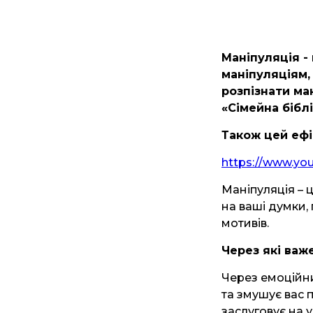
Маніпуляція -
маніпуляціям,
розпізнати ма
«Сімейна бібл
Також цей ефі
https://www.y
Маніпуляція – 
на ваші думки, 
мотивів.
Через які важ
Через емоційни
та змушує вас 
заслуговує на у