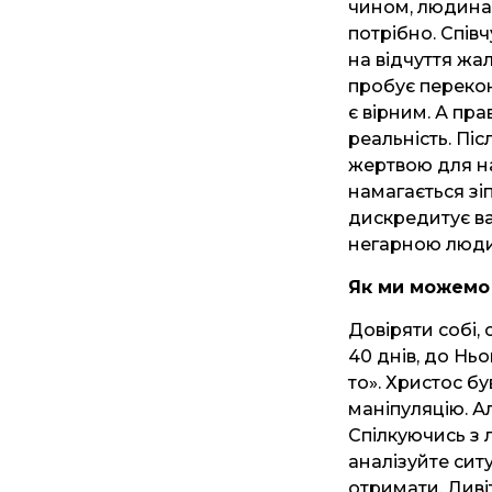
чином, людина 
потрібно. Спів
на відчуття жа
пробує перекона
є вірним. А пра
реальність. Пі
жертвою для н
намагається зі
дискредитує ва
негарною люд
Як ми можемо 
Довіряти собі, 
40 днів, до Нь
то». Христос б
маніпуляцію. Але
Спілкуючись з 
аналізуйте ситу
отримати. Дивіт