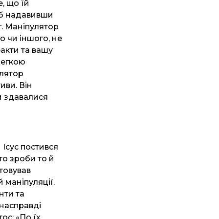
, що їй
щоб надавивши
г. Маніпулятор
о чи іншого, не
факти та вашу
легкою
улятор
иви. Він
и здавалися
 Ісус постився
то зроби то й
товував
й маніпуляції.
нти та
 насправді
ос: «По їх