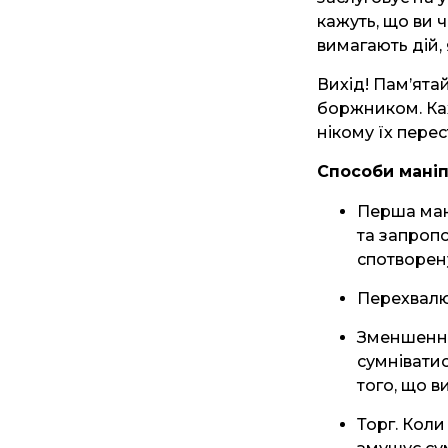
кажуть, що ви 
вимагають дій, 
Вихід! Пам’ятай
боржником. Каж
нікому їх пере
Способи маніп
Перша мані
та запроп
спотворен
Перехвалюв
Зменшення
сумніватис
того, що в
Торг. Коли