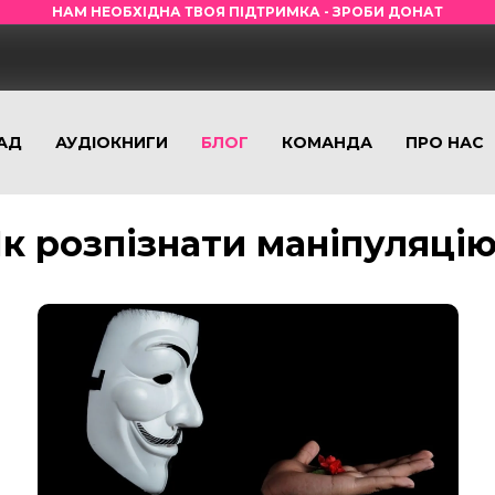
НАМ НЕОБХІДНА ТВОЯ ПІДТРИМКА - ЗРОБИ ДОНАТ
АД
АУДІОКНИГИ
БЛОГ
КОМАНДА
ПРО НАС
к розпізнати маніпуляці