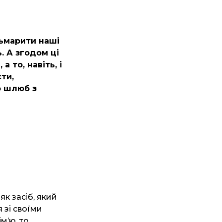
тьмарити наші
. А згодом ці
 то, навіть, і
ти,
о шлюб з
к засіб, який
 зі своїми
м’ю, то