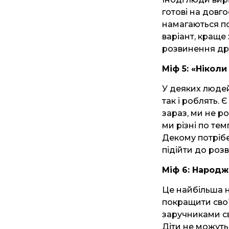
готові на довг
намагаються по
варіант, краще
розвинення дру
Міф 5: «Нікол
У деяких людей
так і роблять.
зараз, ми не р
ми різні по те
Декому потрібе
підійти до розв
Міф 6: Народж
Це найбільша н
покращити свої 
заручниками св
Діти не можуть