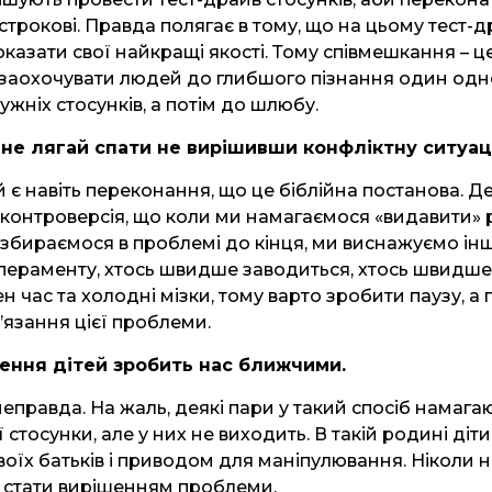
острокові. Правда полягає в тому, що на цьому тест-
казати свої найкращі якості. Тому співмешкання – ц
 заохочувати людей до глибшого пізнання один одн
жніх стосунків, а потім до шлюбу.
и не лягай спати не вирішивши конфліктну ситуац
 є навіть переконання, що це біблійна постанова. Де
 Є контроверсія, що коли ми намагаємося «видавити» р
озбираємося в проблемі до кінця, ми виснажуємо інш
мпераменту, хтось швидше заводиться, хтось швидше
н час та холодні мізки, тому варто зробити паузу, а 
’язання цієї проблеми.
ення дітей зробить нас ближчими.
еправда. На жаль, деякі пари у такий спосіб намага
стосунки, але у них не виходить. В такій родині діт
оїх батьків і приводом для маніпулювання. Ніколи н
 стати вирішенням проблеми.