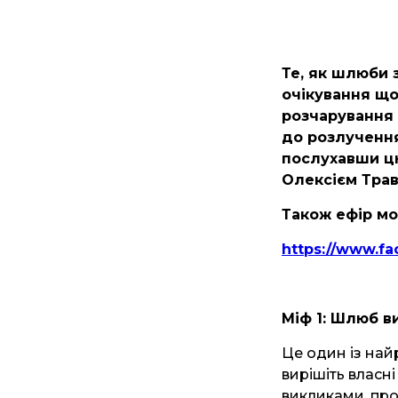
Те, як шлюби 
очікування що
розчарування 
до розлучення
послухавши ц
Олексієм Тра
Також ефір м
https://www.f
Міф 1: Шлюб в
Це один із най
вирішіть власн
викликами, проб