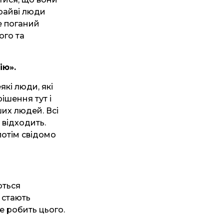
драйві люди
е поганий
ого та
ію».
які люди, які
ішення тут і
их людей. Всі
 відходить.
потім свідомо
ються
и стають
е робить цього.