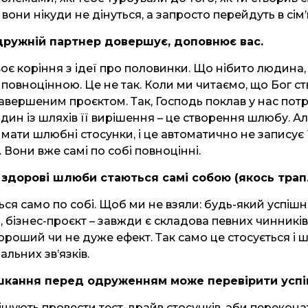
вони нікуди не дінуться, а запросто перейдуть в сім
дружній партнер довершує, доповнює вас.
воє коріння з ідеї про половинки. Що нібито людина,
 повноцінною. Це не так. Коли ми читаємо, що Бог с
 завершеним проєктом. Так, Господь поклав у нас пот
 один із шляхів її вирішення – це створення шлюбу. А
 мати шлюбні стосунки, і це автоматично не записує ї
 Вони вже самі по собі повноцінні.
, здорові шлюби стаються самі собою (якось трап
ться само по собі. Щоб ми не взяли: будь-який успішн
 бізнес-проєкт – завжди є складова певних чинників,
роший чи не дуже ефект. Так само це стосується і шл
альних зв’язків.
ешкання перед одруженням може перевірити успі
ішують провести тест-драйв стосунків, аби перекона