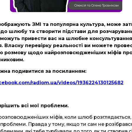
зображують ЗМІ та популярна культура, може за
до шлюбу та створити підстави для розчарувань
можуть привести вас на шлюбне консультування, а
. Власну перевірку реальності ви можете провес
ю розмову щодо найрозповсюдженіших міфів пр
вниковим.
ожна подивитися за посиланням:
acebook.com/radiom.ua/videos/1936224130125682
ирішить всі мої проблеми.
розповсюдженіших міфів, коли шлюб розглядається, я
і проблеми. Правда у тому, якщо ти сам не розібрався
лемами, які тебе турбували до того, як ти створив сі