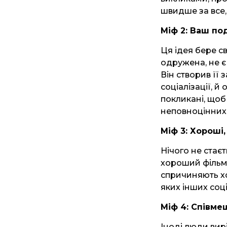
швидше за все, 
Міф 2: Ваш по
Ця ідея бере с
одружена, не є
Він створив її
соціалізації, й
покликані, щоб
неповноцінних.
Міф 3: Хороші
Нічого не стає
хороший фільм,
спричиняють хо
яких інших соці
Міф 4: Співм
Іноді люди вир