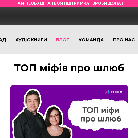
НАМ НЕОБХІДНА ТВОЯ ПІДТРИМКА - ЗРОБИ ДОНАТ
АД
АУДІОКНИГИ
БЛОГ
КОМАНДА
ПРО НАС
ТОП міфів про шлюб