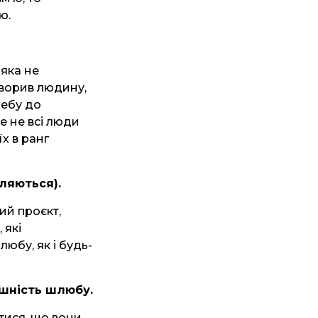
’ю.
 яка не
творив людину,
ребу до
ле не всі люди
х в ранг
ляються).
ий проєкт,
 які
юбу, як і будь-
шність шлюбу.
тися, що вони