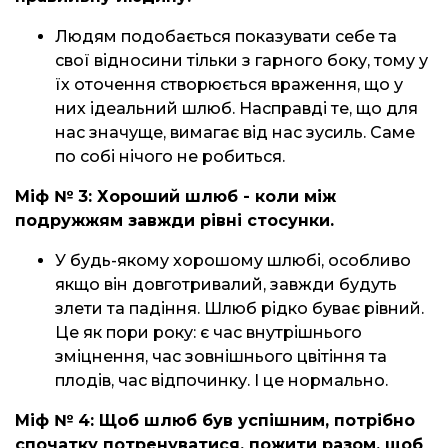
Людям подобається показувати себе та
свої відносини тільки з гарного боку, тому у
їх оточення створюється враження, що у
них ідеальний шлюб. Насправді те, що для
нас значуще, вимагає від нас зусиль. Саме
по собі нічого не робиться.
Міф № 3: Хороший шлюб - коли між
подружжям завжди рівні стосунки.
У будь-якому хорошому шлюбі, особливо
якщо він довготривалий, завжди будуть
злети та падіння. Шлюб рідко буває рівний.
Це як пори року: є час внутрішнього
зміцнення, час зовнішнього цвітіння та
плодів, час відпочинку. І це нормально.
Міф № 4: Щоб шлюб був успішним, потрібно
спочатку потренуватися, пожити разом, щоб