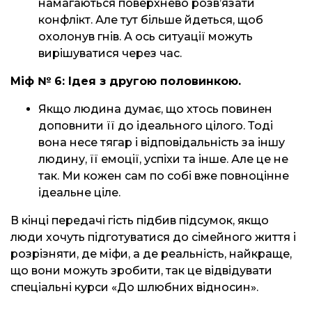
намагаються поверхнево розв’язати
конфлікт. Але тут більше йдеться, щоб
охолонув гнів. А ось ситуації можуть
вирішуватися через час.
Міф № 6: Ідея з другою половинкою.
Якщо людина думає, що хтось повинен
доповнити її до ідеального цілого. Тоді
вона несе тягар і відповідальність за іншу
людину, її емоції, успіхи та інше. Але це не
так. Ми кожен сам по собі вже повноцінне
ідеальне ціле.
В кінці передачі гість підбив підсумок, якщо
люди хочуть підготуватися до сімейного життя і
розрізняти, де міфи, а де реальність, найкраще,
що вони можуть зробити, так це відвідувати
спеціальні курси «До шлюбних відносин».