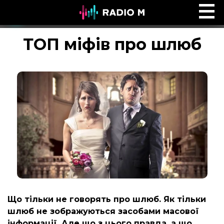
Ефір Radio M
Ефір
ТОП міфів про шлюб
Що тільки не говорять про шлюб. Як тільки
шлюб не зображуються засобами масової
інформації. Але що з цього правда, а що