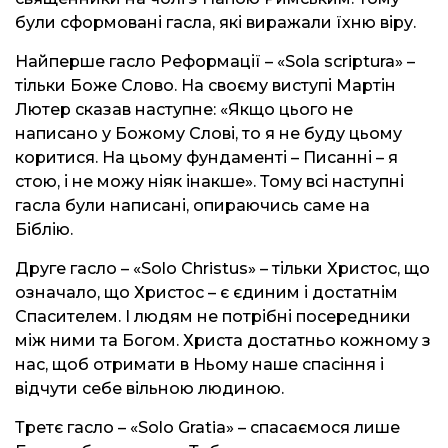
були сформовані гасла, які виражали їхню віру.
Найперше гасло Реформації – «Sola scriptura» –
тільки Боже Слово. На своєму виступі Мартін
Лютер сказав наступне: «Якщо цього не
написано у Божому Слові, то я не буду цьому
коритися. На цьому фундаменті – Писанні – я
стою, і не можу ніяк інакше». Тому всі наступні
гасла були написані, опираючись саме на
Біблію.
Друге гасло – «Solo Christus» – тільки Христос, що
означало, що Христос – є єдиним і достатнім
Спасителем. І людям не потрібні посередники
між ними та Богом. Христа достатньо кожному з
нас, щоб отримати в Ньому наше спасіння і
відчути себе вільною людиною.
Третє гасло – «Solo Gratia» – спасаємося лише