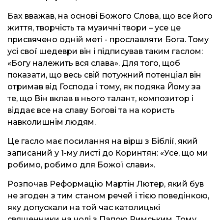
Бах вважав, на основі Божого Слова, що все його
життя, творчість та музичні твори – усе це
присвячено одній меті - прославляти Бога. Тому
усі свої шедеври він і підписував таким гаслом:
«Богу належить вся слава». Для того, щоб
показати, що весь свій потужний потенціал він
отримав від Господа і тому, як подяка Йому за
те, що Він вклав в нього талант, композитор і
віддає все на славу Богові та на користь
навколишнім людям.
Це гасло має посилання на вірш з Біблії, який
записаний у 1-му листі до Коринтян: «Усе, що ми
робимо, робимо для Божої слави».
Розпочав Реформацію Мартін Лютер, який був
не згоден з тим станом речей і тією поведінкою,
яку допускали на той час католицькі
священники на чолі з Папою Римським. Тому