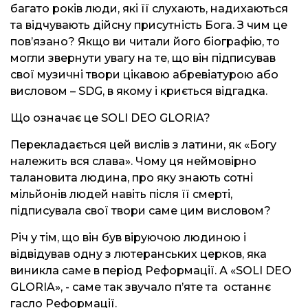
багато років люди, які її слухають, надихаються
та відчувають дійсну присутність Бога. З чим це
пов’язано? Якщо ви читали його біографію, то
могли звернути увагу на те, що він підписував
свої музичні твори цікавою абревіатурою або
висловом – SDG, в якому і криється відгадка.
Що означає це SOLI DEO GLORIA?
Перекладається цей вислів з латини, як «Богу
належить вся слава». Чому ця неймовірно
талановита людина, про яку знають сотні
мільйонів людей навіть після її смерті,
підписувала свої твори саме цим висловом?
Річ у тім, що він був віруючою людиною і
відвідував одну з лютеранських церков, яка
виникла саме в період Реформації. А «SOLI DEO
GLORIA», - саме так звучало п’яте та останнє
гасло Реформації.