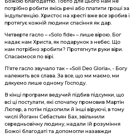
Божою благодаттю. Тобто для цього нам не
потрібно робити якісь речі або платити гроші за
індульгенцію. Христос на хресті вже все зробив і
протягує кожній людини спасіння як дар.
Четверте гасло – «Solo fide» – лише вірою. Бог
надає нам Христа, як подарунок з небес. Що
нам потрібно зробити? Протягнути руки віри.
Спасаємося по вірі.
П’яте гасло звучало так – «Soli Deo Gloria», - Богу
належить вся слава. За все, що ми маємо, ми
дякуємо лише одному Господу.
В кінці програми ведучий підбив підсумки, що
всі ці постулати, які спочатку промовив Мартін
Лютер, а потім підхопили й інші віруючі, в тому
числі Йоганн Себастьян Бах, звільнили
середньовічну людину, надали їй розуміння
Божої благодаті та допомогли назавжди