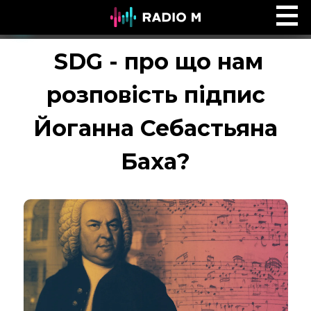
ПОЧУЙ
Ефір
SDG - про що нам
розповість підпис
Йоганна Себастьяна
Баха?