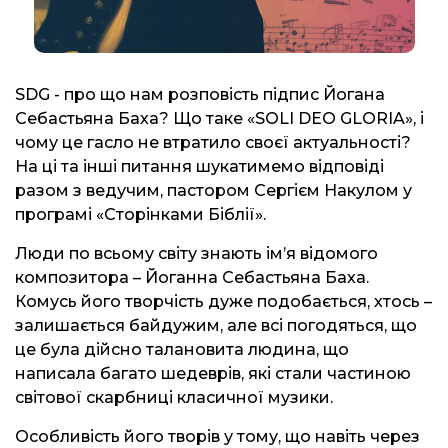
SDG - про що нам розповість підпис Йогана
Себастьяна Баха? Що таке «SOLI DEO GLORIA», і
чому це гасло не втратило своєї актуальності?
На ці та інші питання шукатимемо відповіді
разом з ведучим, пастором Сергієм Накулом у
програмі «Сторінками Біблії».
Люди по всьому світу знають ім’я відомого
композитора – Йоганна Себастьяна Баха.
Комусь його творчість дуже подобається, хтось –
залишається байдужим, але всі погодяться, що
це була дійсно талановита людина, що
написала багато шедеврів, які стали частиною
світової скарбниці класичної музики.
Особливість його творів у тому, що навіть через