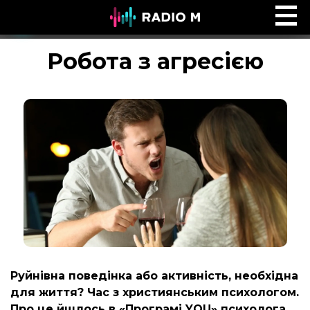
Ефір Radio M
Ефір
Робота з агресією
Руйнівна поведінка або активність, необхідна
для життя? Час з християнським психологом.
Про це йшлось в «Програмі YOU» психолога