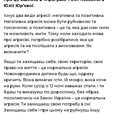
Юлії Юр'євої.
Існує два види агресії: негативна та позитивна.
Негативна агресія може бути руйнівною та
токсичною, а позитивна – це та, яка дає нам сили
та можливість жити. Тому, коли заходить мова
про агресію, потрібно розібратися, яка це
агресія та не поспішати з висновками. Як
визначити?
Якщо ти захищаєш себе, свою територію, своє
право на життя – це нормальна агресія.
Новонароджена дитина будь-що, одразу
кричить. Вона вимагає їсти, їй мокро, вона хоче
на руки. Коли сусід о 12 ночі заважає спати, і ти
йдеш та виказуєш по-дорослому, без образ,
посилаючись на Закон України – це нормальна
агресія. Ти захищаєш свою потребу в сні.
Захищаєш себе і при цьому не руйнуєш іншу