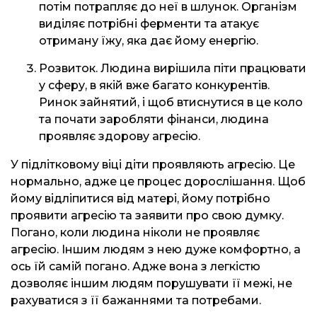
потім потрапляє до неї в шлунок. Організм
виділяє потрібні ферменти та атакує
отриману їжу, яка дає йому енергію.
Розвиток. Людина вирішила піти працювати
у сферу, в якій вже багато конкурентів.
Ринок зайнятий, і щоб втиснутися в це коло
та почати заробляти фінанси, людина
проявляє здорову агресію.
У підлітковому віці діти проявляють агресію. Це
нормально, адже це процес дорослішання. Щоб
йому відліпитися від матері, йому потрібно
проявити агресію та заявити про свою думку.
Погано, коли людина ніколи не проявляє
агресію. Іншим людям з нею дуже комфортно, а
ось їй самій погано. Адже вона з легкістю
дозволяє іншим людям порушувати її межі, не
рахуватися з її бажаннями та потребами.