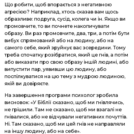
Що робити, щоб впорається з негативною
агресією? Наприклад, хтось сказав вам щось
образливе: подруга, сусід, колега чи ін. Якщо ви
промовчите, то ви почнете накопичувати
образу. Ви раз промовчите, два, три, а потім бути
вибух спрямований або на людину, або на
самого себе, який зруйнує вас зсередини. Тому
треба спочатку розібратися, який це гнів, а потім
або виказати про свою образу іншій людині, або
випустити пар, уявивши цю людину, або
поспілкуватися на цю тему з мудрою людиною,
якій ви довіряєте.
На завершення програми психолог зробила
висновок: «У Біблії сказано, щоб ми гнівлячись,
не грішили. Там не сказано, щоб ми взагалі не
гнівалися, або не відчували негативних почуттів.
Ні. Там сказано, щоб ми цей гнів не направляли
на іншу людину, або на себе».