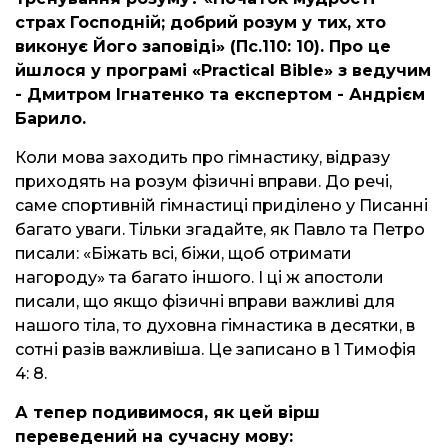
страх Господній; добрий розум у тих, хто
виконує Його заповіді» (Пс.110: 10). Про це
йшлося у програмі «Practical Bible» з ведучим
- Дмитром Ігнатенко та експертом - Андрієм
Барило.
Коли мова заходить про гімнастику, відразу
приходять на розум фізичні вправи. До речі,
саме спортивній гімнастиці приділено у Писанні
багато уваги. Тільки згадайте, як Павло та Петро
писали: «Біжать всі, біжи, щоб отримати
нагороду» та багато іншого. І ці ж апостоли
писали, що якщо фізичні вправи важливі для
нашого тіла, то духовна гімнастика в десятки, в
сотні разів важливіша. Це записано в 1 Тимофія
4: 8.
А тепер подивимося, як цей вірш
переведений на сучасну мову: