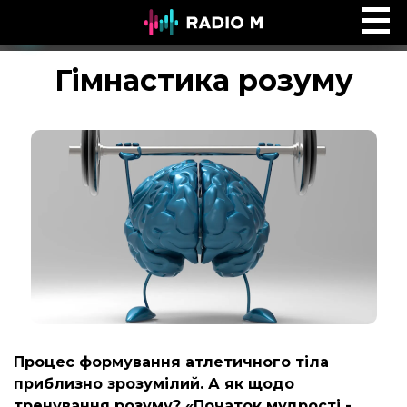
Ефір Radio M
Ефір
Гімнастика розуму
Процес формування атлетичного тіла
приблизно зрозумілий. А як щодо
тренування розуму? «Початок мудрості -