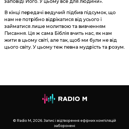
заповіді Його. У цьому все для людини».
В кінці передачі ведучий підбив підсумок, що
нам не потрібно відрікатися від усього і
займатися лише молитвою та вивченням
Писання. Ця ж сама Біблія вчить нас, як нам
жити в цьому світі, але так, щоб ми були не від
цього світу. У цьому теж певна мудрість та розум.
© Radio М, 2026. Запис і відтворення ефірних компіляцій
заборонені