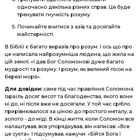
одночасно декілька різних справ. Це буде
тренувати гнучкість розуму.
Починайте вчитися з азів та досягайте
майстерності.
В Біблії є багато виразів про розум. І ось що про
це написала найрозумніша людина, що жила на
цій землі: «І дав Бог Соломонові дуже багато
мудрості та розуму. І розум, як великий пісок на
березі моря».
Для довідки:
саме під час правління Соломона
Ізраїль досяг висот та благоденства, якого вони
ні до, ні після вже не досягали. У той час срібло
прирівнювалося за ціною до простого металу, а
золото - до міді. В кінці життя, коли Соломон все
налаштував, все упорядкував, він написав: «Все
це суєта». І підсумував, кажучи: «Бійся Бога і