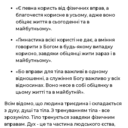
«Є певна користь від фізичних вправ, а
благочестя корисне в усьому, адже воно
обіцяє життя в сьогоденні та в
майбутньому».
«Гімнастика всієї користі не дає, а вміння
говорити з Богом в будь-якому випадку
корисно, завдяки обіцянці жити зараз і в
майбутньому».
«Бо вправи для тіла важливі в одному
відношенні, а служіння Богу важливо у всіх
відносинах. Воно несе в собі обіцянку в
цьому житті та в майбутній».
Всім відомо, що людина триєдина і складається
з духу, душі та тіла. З тренуванням тіла - все
зрозуміло. Тіло тренується завдяки фізичним
вправам. Дух - це та частина людського єства,