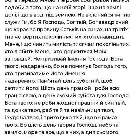
богів передо Мною! Не роби собі різьби і всякої
подоби з того, що на небі вгорі, і що на землі
долі, і що в воді під землею. Не вклоняйся їм і не
служи їм, бо Я Господь, Бог твій, Бог заздрісний,
що карає за провину батьків на синах, на третіх
і на четвертих поколіннях тих, хто ненавидить
Мене, і що чинить милість тисячам поколінь тих,
хто любить Мене, і хто держиться Моїх
заповідей. Не призивай Імення Господа, Бога
твого, надаремно, бо не помилує Господь того,
хто призиватиме Його Ймення
надаремно. Пам'ятай день суботній, щоб
святити його! Шість день працюй і роби всю
працю свою, а день сьомий субота для Господа,
Бога твого: не роби жодної праці ти й син твій,
та дочка твоя, раб твій та невільниця твоя,
і худоба твоя, і приходько твій, що в брамах
твоїх. Бо шість день творив Господь небо та
землю, море та все, що в них, а дня сьомого