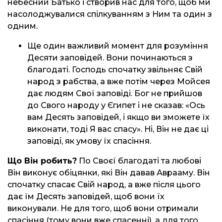
небесний Батько і створив нас для того, щоб ми
насолоджувалися спілкуванням з Ним та один з
одним.
Ще один важливий момент для розуміння
Десяти заповідей. Вони починаються з
благодаті. Господь спочатку звільняє Свій
народ з рабства, а вже потім через Мойсея
дає людям Свої заповіді. Бог не прийшов
до Свого народу у Єгипет і не сказав: «Ось
вам Десять заповідей, і якщо ви зможете їх
виконати, тоді Я вас спасу». Ні, Він не дає ці
заповіді, як умову їх спасіння.
Що Він робить?
По Своєї благодаті та любові
Він виконує обіцянки, які Він давав Аврааму. Він
спочатку спасає Свій народ, а вже після цього
дає їм Десять заповідей, щоб вони їх
виконували. Не для того, щоб вони отримали
спасіння (тому вони вже спасенні), а для того,