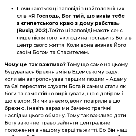
Починаються ці заповіді з найголовніших
слів:
«Я Господь, Бог твій, що вивів тебе
з єгипетського краю з дому рабства»
(Вихід 20:2).
Тобто ці заповіді мають сенс
лише після того, як людина поставить Бога в
центр свого життя. Коли вона визнає Його
своїм Богом та Спасителем.
Чому це так важливо?
Тому що саме на цьому
будувалася брехня змія в Едемському саду,
коли він запропонував першим людям – Адаму
та Єві перестати слухати Бога й самим стати як
боги та самостійно вирішувати, що є добром і
що є злом. Як ми знаємо, вони повірили в цю
брехню, і навіть зараз ми бачимо трагічні
наслідки цього обману. Тому так важливо дати
Богу законне право зайняти центральне
положення в нашому серці та житті. Бо Він наш