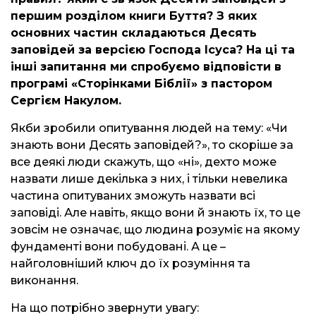
першим розділом книги Буття? З яких
основних частин складаються Десять
заповідей за версією Господа Ісуса? На ці та
інші запитання ми спробуємо відповісти в
програмі «Сторінками Біблії» з пастором
Сергієм Накулом.
Якби зробили опитування людей на тему: «Чи
знають вони Десять заповідей?», то скоріше за
все деякі люди скажуть, що «ні», дехто може
назвати лише декілька з них, і тільки невелика
частина опитуваних зможуть назвати всі
заповіді. Але навіть, якщо вони й знають їх, то це
зовсім не означає, що людина розуміє на якому
фундаменті вони побудовані. А це –
найголовніший ключ до їх розуміння та
виконання.
На що потрібно звернути увагу: