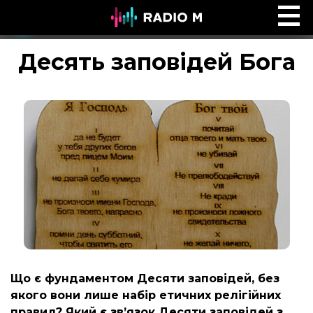
Ефір Radio M
Ефір
Десять заповідей Бога
Що є фундаментом Десяти заповідей, без
якого вони лише набір етичних релігійних
правил? Який є зв’язок Десяти заповідей з