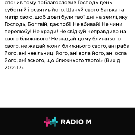
спочив тому поблагословив Господь день
суботній і освятив його. Шануй свого батька та
матір свою, щоб довгі були твої дні на землі, яку
Господь, Бог твій, дає тобі! Не вбивай! Не чини
перелюбу! Не кради! Не свідкуй неправдиво на
свого ближнього! Не жадай дому ближнього
свого, не жадай жони ближнього свого, ані раба
його, ані невільниці його, ані вола його, ані осла
його, ані всього, що ближнього твого!» (Вихід
20:2-17).