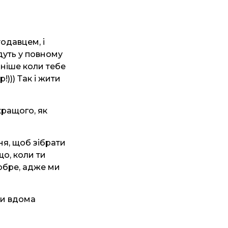
одавцем, і
дуть у повному
мніше коли тебе
!))) Так і жити
кращого, як
ня, щоб зібрати
що, коли ти
обре, адже ми
ми вдома