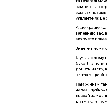
та і взагалі мо
замовте в Інте
замість потоків
уявляєте як це
А ще краще коли
запевняю вас, в
захочете повезт
Знаєте в чому с
Ідучи додому п
букет! Та почні
робити часто, в
не так як раніш
Нам жінкам так
через «пузіко» 
«давай замовимо
дітьми»... «я по