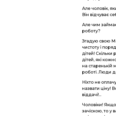
Але чоловік, як
Він відчуває се
Але чим займаєт
роботу?
Згадую свою Ма
чистоту і поряд
дітей! Скільки 
дітей, які кожн
на старенькій м
роботі. Люди д
Ніхто не оплачу
назвати ціну! В
віддачі!...
Чоловіки! Якщо
зачіскою, то у