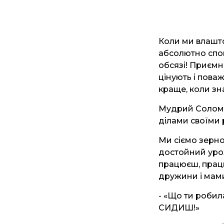
Коли ми влашто
абсолютно спок
обсязі! Приємн
цінують і поваж
краще, коли зн
Мудрий Соломон
ділами своїми р
Ми сіємо зерно
достойний урож
працюєш, працю
дружини і мам
- «Що ти робил
СИДИШ!»