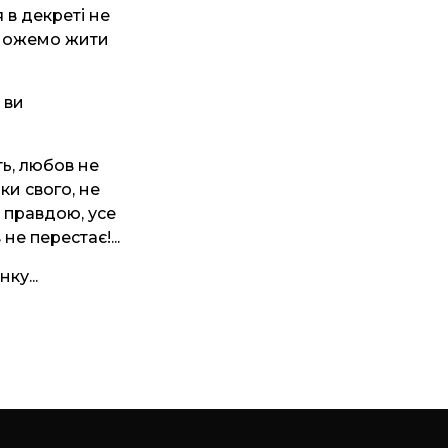
 в декреті не
 зможемо жити
 ви
ть, любов не
ки свого, не
я правдою, усе
не перестає!...
ку...