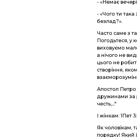
- «Немає вечер
- «Чого ти така
безлад?».
Часто саме з т
Погодьтеся, у к
виховуємо мале
а нічого не вид
цього не робити
створіння, яком
взаєморозумін
Апостол Петро г
дружинами за р
честь,..."
І жінкам: 1Пет 3
Як чоловікам, 
порядку! Який і