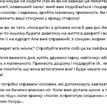
жна нікуди не ходити (так як ви не завжди це любите
рнеті, новенький халат, який вам подобається і пода
 «соплів» і нарікань, зробіть маленьку приємність. Ви
 змінить ваші стосунки у кращу сторону!
 ви, як тато, «посидите» з дітками хоча б два дні, б
и по-іншому будете дивитись на життя в декреті! І в
и її на курорт! Але вже справжній, з сонцем, морем і
екрет всіх жінок? Спробуйте взяти собі це за лайфха
ісля важкого дня, купіть дружині гарну «квіточку» аб
ть з маленького. Принесіть додому і подаруйте їй... 
и помітите, що вона встигатиме все! І буде чекати н
е!
 потрібні справжні чоловіки, які допоможуть зав’яза
ми не бачимо власних ніг. Коли вже дістала кухня, а т
 піцу», коли зранку: «поспи, я приготую сніданок», ч
мию посуд»...