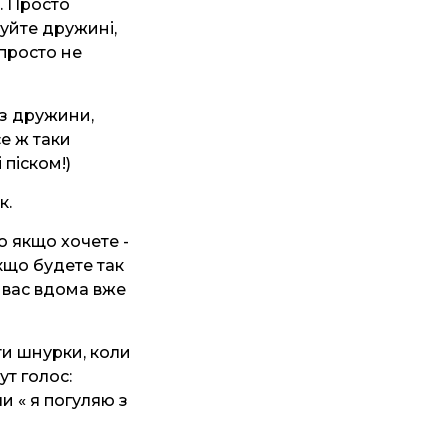
). Просто
руйте дружині,
 просто не
ез дружини,
се ж таки
 піском!)
к.
о якщо хочете -
якщо будете так
а вас вдома вже
ти шнурки, коли
ут голос:
и « я погуляю з