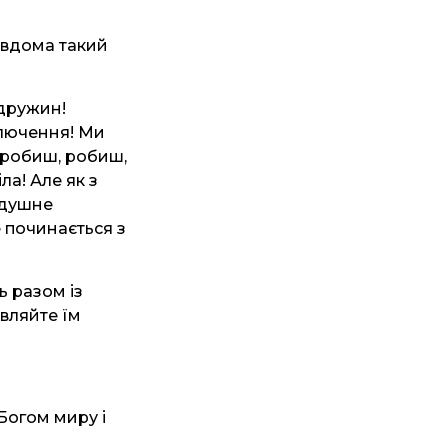
у вдома такий
 дружин!
иключення! Ми
 робиш, робиш,
ла! Але як з
ездушне
се починається з
ь разом із
вляйте їм
 Богом миру і