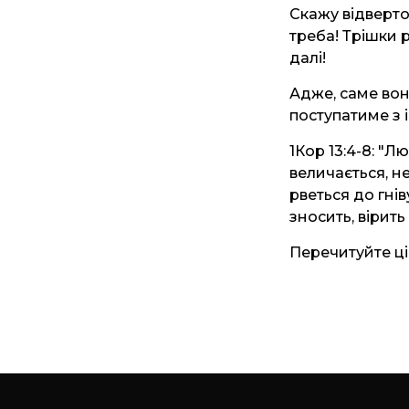
Скажу відверто
треба! Трішки 
далі!
Адже, саме вон
поступатиме з 
1Кор 13:4-8: "
величається, н
рветься до гнів
зносить, вірить
Перечитуйте ці