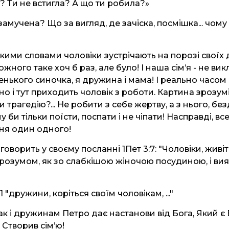
і? Ти не встигла? А що ти робила?»
 замучена? Що за вигляд, де зачіска, посмішка... чом
акими словами чоловіки зустрічають на порозі своїх
ожного таке хоч б раз, але було! І наша сім’я - не в
нького синочка, я дружина і мама! І реально часом
но і тут приходить чоловік з роботи. Картина зрозумі
 трагедію?... Не робити з себе жертву, а з нього, б
у би тільки поїсти, поспати і не чіпати! Насправді, в
ня один одного!
оворить у своєму посланні 1Пет 3:7: "Чоловіки, живіт
озумом, як зо слабкішою жіночою посудиною, і вия
:1 "дружини, коріться своїм чоловікам, ..."
так і дружинам Петро дає настанови від Бога, Який є
 Створив сім’ю!