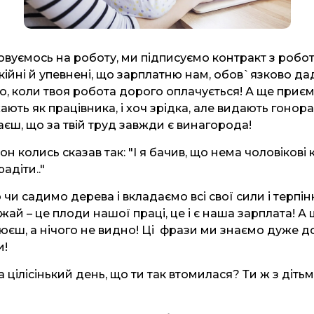
вуємось на роботу, ми підписуємо контракт з робот
ійні й упевнені, що зарплатню нам, обов`язково да
о, коли твоя робота дорого оплачується! А ще приє
ають як працівника, і хоч зрідка, але видають гонорар
аєш, що за твій труд завжди є винагорода!
 колись сказав так: "І я бачив, що нема чоловікові 
адіти.."
 чи садимо дерева і вкладаємо всі свої сили і терпін
ай – це плоди нашої праці, це і є наша зарплата! А 
єш, а нічого не видно! Ці фрази ми знаємо дуже д
и!
а цілісінький день, що ти так втомилася? Ти ж з діть