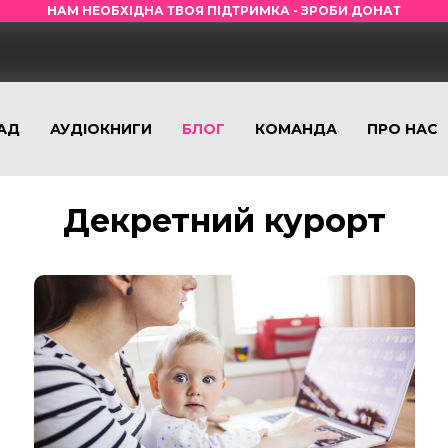
НАМ НЕОБХІДНА ТВОЯ ПІДТРИМКА - ЗРОБИ ДОНАТ
АД
АУДІОКНИГИ
БЛОГ
КОМАНДА
ПРО НАС
Декретний курорт