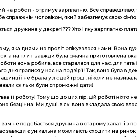
ий на роботі - отримує зарплатню. Все справедливо, т
бе справжнім чоловіком, який забезпечує свою сім’ю 
ься дружина у декреті??? Хто і яку зарплатню платит
му, яка днями на проліт опікувалася нами! Вона д
ок, а на плиті завжди була смачна приготовлена їжа! 
роботи вона робила, все старалася для нас, для тата 
ого дня гралися у нас на подвір’ї! Так, вона була в де
ашинці і не брала у людей гроші, ніколи не називала
авали скільки були спроможні дати!
вав її роботу! Тому що до цих пір, цій роботі ніхто н
она безцінна! Ми душі, в які вона вкладала свою вла
 вам не подобається дружина в старому халаті і з п
 вас завжди є унікальна можливість сходити на ринок