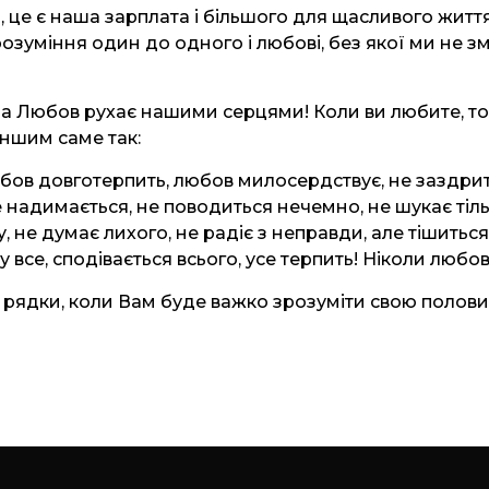
, це є наша зарплата і більшого для щасливого життя
розуміння один до одного і любові, без якої ми не
а Любов рухає нашими серцями! Коли ви любите, то
іншим саме так:
Любов довготерпить, любов милосердствує, не заздри
е надимається, не поводиться нечемно, не шукає тіль
у, не думає лихого, не радіє з неправди, але тішитьс
 у все, сподівається всього, усе терпить! Ніколи любов 
 рядки, коли Вам буде важко зрозуміти свою половин