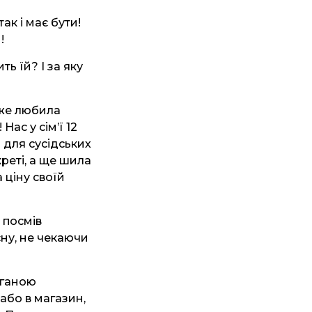
ак і має бути!
!
ь їй? І за яку
уже любила
Нас у сім’ї 12
і для сусідських
креті, а ще шила
 ціну своїй
е посмів
сну, не чекаючи
оганою
 або в магазин,