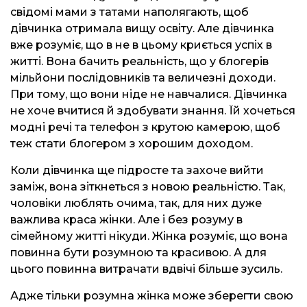
свідомі мами з татами наполягають, щоб
дівчинка отримала вищу освіту. Але дівчинка
вже розуміє, що в не в цьому криється успіх в
житті. Вона бачить реальність, що у блогерів
мільйони послідовників та величезні доходи.
При тому, що вони ніде не навчалися. Дівчинка
не хоче вчитися й здобувати знання. Їй хочеться
модні речі та телефон з крутою камерою, щоб
теж стати блогером з хорошим доходом.
Коли дівчинка ще підросте та захоче вийти
заміж, вона зіткнеться з новою реальністю. Так,
чоловіки люблять очима, так, для них дуже
важлива краса жінки. Але і без розуму в
сімейному житті нікуди. Жінка розуміє, що вона
повинна бути розумною та красивою. А для
цього повинна витрачати вдвічі більше зусиль.
Адже тільки розумна жінка може зберегти свою