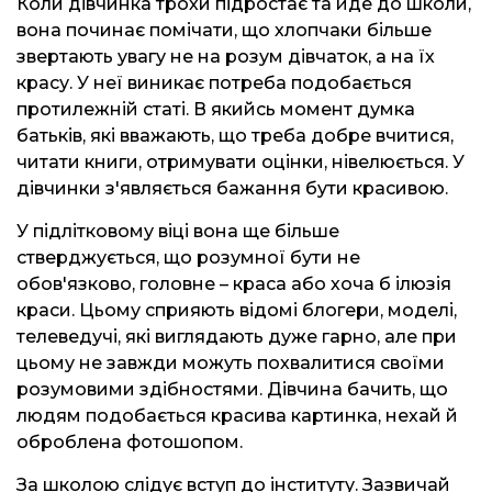
Коли дівчинка трохи підростає та йде до школи,
вона починає помічати, що хлопчаки більше
звертають увагу не на розум дівчаток, а на їх
красу. У неї виникає потреба подобається
протилежній статі. В якийсь момент думка
батьків, які вважають, що треба добре вчитися,
читати книги, отримувати оцінки, нівелюється. У
дівчинки з'являється бажання бути красивою.
У підлітковому віці вона ще більше
стверджується, що розумної бути не
обов'язково, головне – краса або хоча б ілюзія
краси. Цьому сприяють відомі блогери, моделі,
телеведучі, які виглядають дуже гарно, але при
цьому не завжди можуть похвалитися своїми
розумовими здібностями. Дівчина бачить, що
людям подобається красива картинка, нехай й
оброблена фотошопом.
За школою слідує вступ до інституту. Зазвичай