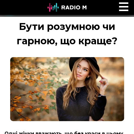
Біблійний погляд
Ефір
Бути розумною чи
гарною, що краще?
Одні жінки вважають, що без краси в цьому