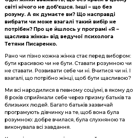
світі нічого не доб'єшся. Інші – що без
розуму. А як думаєте ви? Що насправді
вибрати чи може взагалі такий вибір не
потрібен?
Про це йшлось у програмі «Я –
щаслива жінка»
в
ід ведучої психолога
Тетяни Писаренко.
Рано чи пізно кожна жінка стає перед вибором:
бути красивою чи не бути. Ставати розумною чи
не ставати. Розвивати себе чи ні. Вчитися чи ні. І
взагалі, що потрібно жінці, щоб бути щасливою?
Ми всі народилися в певному соціумі, в якому до
8 років сприймали себе через призму батьків та
близьких людей. Багато батьків зазвичай
програмують дівчинку на те, щоб вона була
розумною: добре вчилася, була слухняною та
виконувала всі завдання.