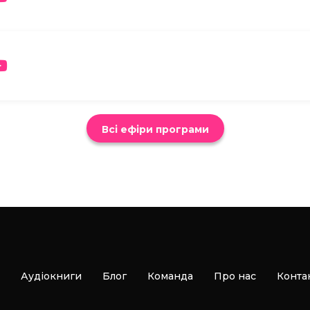
Всі ефіри програми
Аудіокниги
Блог
Команда
Про нас
Конта