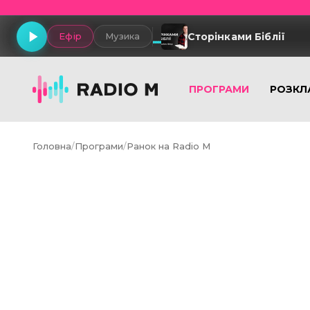
Сторінками Біблії
Ефір
Музика
ПРОГРАМИ
РОЗКЛ
Головна
/
Програми
/
Ранок на Radio M