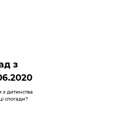
ад з
06.2020
ди з дитинства
 ці спогади?