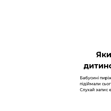
Яки
дитинс
Бабусині пиріж
підіймали сьог
Слухай запис е