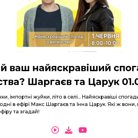
й ваш найяскравіший спог
тва? Шаргаєв та Царук 01.
ки, імпортні жуйки, літо в селі... Найяскравіші спога
одні в ефірі Макс Шаргаєв та Інна Царук. Які ж вони,
фіру та згадай!